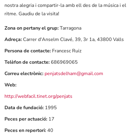
nostra alegria i compartir-la amb ell des de la música i el
ritme. Gaudiu de la visita!
Zona on pertany el grup:
Tarragona
Adreça:
Carrer d'Anselm Clavé, 39, 3r 1a, 43800 Valls
Persona de contacte:
Francesc Ruiz
Telèfon de contacte:
686969065
Correu electrònic:
penjatsdelham@gmail.com
Web:
http://webfacil.tinet.org/penjats
Data de fundació:
1995
Peces per actuació:
17
Peces en repertori:
40