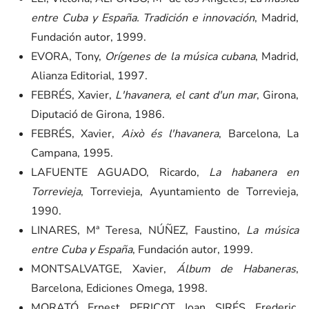
entre Cuba y España. Tradición e innovación
, Madrid,
Fundación autor, 1999.
EVORA, Tony,
Orígenes de la música cubana
, Madrid,
Alianza Editorial, 1997.
FEBRÉS, Xavier,
L'havanera, el cant d'un mar
, Girona,
Diputació de Girona, 1986.
FEBRÉS, Xavier,
Això és l'havanera
, Barcelona, La
Campana, 1995.
LAFUENTE AGUADO, Ricardo,
La habanera en
Torrevieja
, Torrevieja, Ayuntamiento de Torrevieja,
1990.
LINARES, Mª Teresa, NÚÑEZ, Faustino,
La música
entre Cuba y España
, Fundación autor, 1999.
MONTSALVATGE, Xavier,
Álbum de Habaneras
,
Barcelona, Ediciones Omega, 1998.
MORATÓ, Ernest, PERICOT, Joan, SIRÉS, Frederic,