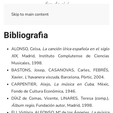
Skip to main content
Bibliografia
ALONSO, Celsa,
La canción lírica española en el siglo
XIX
, Madrid, Instituto Complutense de Ciencias
Musicales, 1998.
BASTONS, Josep, CASANOVAS, Carles, FEBRÉS,
Xavier,
L'havanera viscuda
, Barcelona, Pòrtic, 2004.
CARPENTIER, Alejo,
La música en Cuba
, Mèxic,
Fondo de Cultura Económica, 1946.
DÍAZ de Comas, Vicente, LINARES, Teresa (comp.),
Álbum regio
, Fundación autor, Madrid, 1998.
ELI, Victòria, ALFONSO, Mª de los Ángeles,
La música