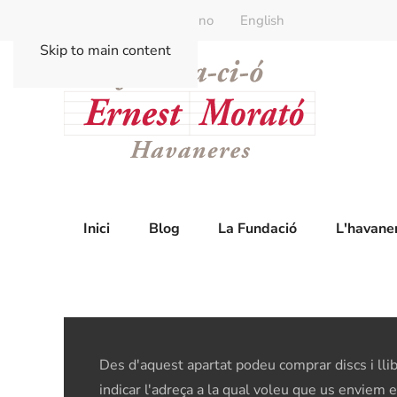
Català
Castellano
English
Skip to main content
Inici
Blog
La Fundació
L'havane
Des d'aquest apartat podeu comprar discs i llib
indicar l'adreça a la qual voleu que us enviem 