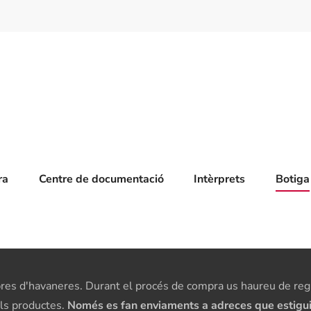
ra
Centre de documentació
Intèrprets
Botiga
res d'havaneres. Durant el procés de compra us haureu de regis
els productes.
Només es fan enviaments a adreces que estiguin 