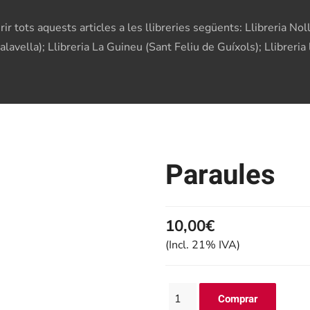
r tots aquests articles a les llibreries següents: Llibreria Noll
 Malavella); Llibreria La Guineu (Sant Feliu de Guíxols); Llibrer
Paraules
10,00€
(Incl. 21% IVA)