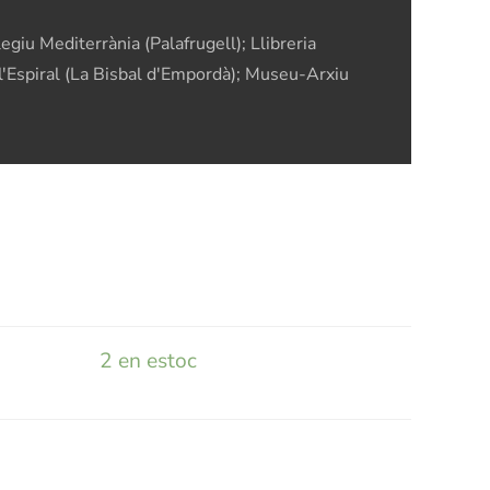
egiu Mediterrània (Palafrugell); Llibreria
ia l'Espiral (La Bisbal d'Empordà); Museu-Arxiu
2 en estoc