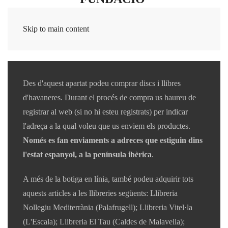
Skip to main content
Des d'aquest apartat podeu comprar discs i llibres
d'havaneres. Durant el procés de compra us haureu de
registrar al web (si no hi esteu registrats) per indicar
l'adreça a la qual voleu que us enviem els productes.
Només es fan enviaments a adreces que estiguin dins
l'estat espanyol, a la península ibèrica
.
A més de la botiga en línia, també podeu adquirir tots
aquests articles a les llibreries següents: Llibreria
Nollegiu Mediterrània (Palafrugell); Llibreria Vitel·la
(L'Escala); Llibreria El Tau (Caldes de Malavella);