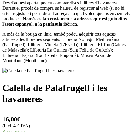
Des d'aquest apartat podeu comprar discs i llibres d'havaneres.
Durant el procés de compra us haureu de registrar al web (si no hi
esteu registrats) per indicar l'adreça a la qual voleu que us enviem els
productes.
Només es fan enviaments a adreces que estiguin dins
l'estat espanyol, a la península ibèrica
.
A més de la botiga en línia, també podeu adquirir tots aquests
articles a les llibreries següents: Llibreria Nollegiu Mediterrània
(Palafrugell); Llibreria Vitel·la (L'Escala); Llibreria El Tau (Caldes
de Malavella); Llibreria La Guineu (Sant Feliu de Guíxols);
Llibreria l'Espiral (La Bisbal d'Empordà); Museu-Arxiu de
Montblanc (Montblanc)
Calella de Palafrugell i les
havaneres
16,00€
(Incl. 4% IVA)
8 en estoc