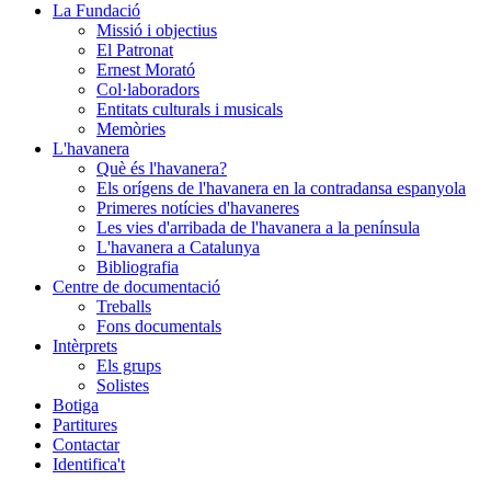
La Fundació
Missió i objectius
El Patronat
Ernest Morató
Col·laboradors
Entitats culturals i musicals
Memòries
L'havanera
Què és l'havanera?
Els orígens de l'havanera en la contradansa espanyola
Primeres notícies d'havaneres
Les vies d'arribada de l'havanera a la península
L'havanera a Catalunya
Bibliografia
Centre de documentació
Treballs
Fons documentals
Intèrprets
Els grups
Solistes
Botiga
Partitures
Contactar
Identifica't