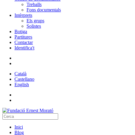
Treballs
Fons documentals
Intèrprets
Els grups
Solistes
Botiga
Partitures
Contactar
Identifica't
Català
Castellano
English
Inici
Blog