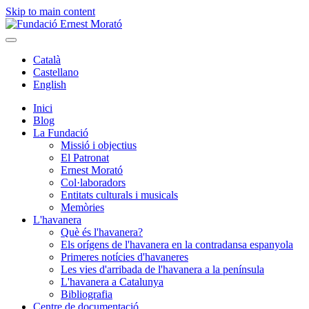
Skip to main content
Català
Castellano
English
Inici
Blog
La Fundació
Missió i objectius
El Patronat
Ernest Morató
Col·laboradors
Entitats culturals i musicals
Memòries
L'havanera
Què és l'havanera?
Els orígens de l'havanera en la contradansa espanyola
Primeres notícies d'havaneres
Les vies d'arribada de l'havanera a la península
L'havanera a Catalunya
Bibliografia
Centre de documentació