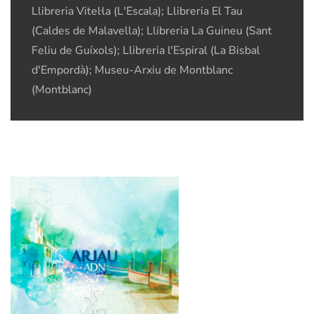
Llibreria Vitel·la (L'Escala); Llibreria El Tau
(Caldes de Malavella); Llibreria La Guineu (Sant
Feliu de Guíxols); Llibreria l'Espiral (La Bisbal
d'Empordà); Museu-Arxiu de Montblanc
(Montblanc)