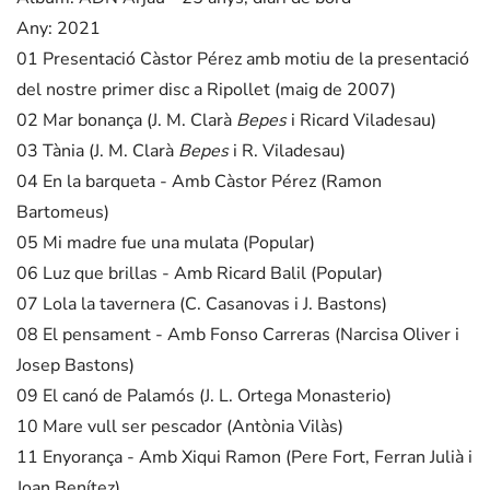
Any: 2021
01 Presentació Càstor Pérez amb motiu de la presentació
del nostre primer disc a Ripollet (maig de 2007)
02 Mar bonança (J. M. Clarà
Bepes
i Ricard Viladesau)
03 Tània (J. M. Clarà
Bepes
i R. Viladesau)
04 En la barqueta - Amb Càstor Pérez (Ramon
Bartomeus)
05 Mi madre fue una mulata (Popular)
06 Luz que brillas - Amb Ricard Balil (Popular)
07 Lola la tavernera (C. Casanovas i J. Bastons)
08 El pensament - Amb Fonso Carreras (Narcisa Oliver i
Josep Bastons)
09 El canó de Palamós (J. L. Ortega Monasterio)
10 Mare vull ser pescador (Antònia Vilàs)
11 Enyorança - Amb Xiqui Ramon (Pere Fort, Ferran Julià i
Joan Benítez)