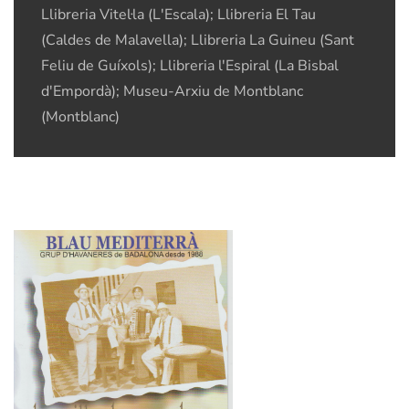
Llibreria Vitel·la (L'Escala); Llibreria El Tau
(Caldes de Malavella); Llibreria La Guineu (Sant
Feliu de Guíxols); Llibreria l'Espiral (La Bisbal
d'Empordà); Museu-Arxiu de Montblanc
(Montblanc)