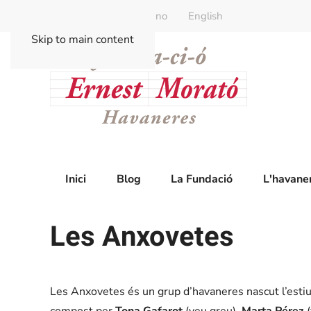
Català
Castellano
English
Skip to main content
Inici
Blog
La Fundació
L'havane
Les Anxovetes
Les Anxovetes és un grup d’havaneres nascut l’estiu
compost per
Tona Gafarot
(veu greu),
Marta Pérez
(