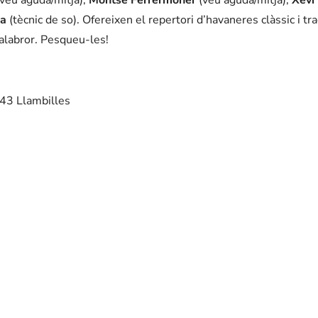
la
(tècnic de so). Ofereixen el repertori d’havaneres clàssic i tra
salabror. Pesqueu-les!
243 Llambilles