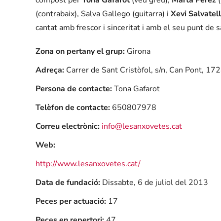
(contrabaix), Salva Gallego (guitarra) i
Xevi Salvatel
cantat amb frescor i sinceritat i amb el seu punt de 
Zona on pertany el grup:
Girona
Adreça:
Carrer de Sant Cristòfol, s/n, Can Pont, 17
Persona de contacte:
Tona Gafarot
Telèfon de contacte:
650807978
Correu electrònic:
info@lesanxovetes.cat
Web:
http://www.lesanxovetes.cat/
Data de fundació:
Dissabte, 6 de juliol del 2013
Peces per actuació:
17
Peces en repertori:
47