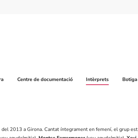
ra
Centre de documentació
Intèrprets
Botiga
 del 2013 a Girona. Cantat íntegrament en femení, el grup est
veu aguda/mitja),
Montse Ferrermoner
(veu aguda/mitja),
Xevi