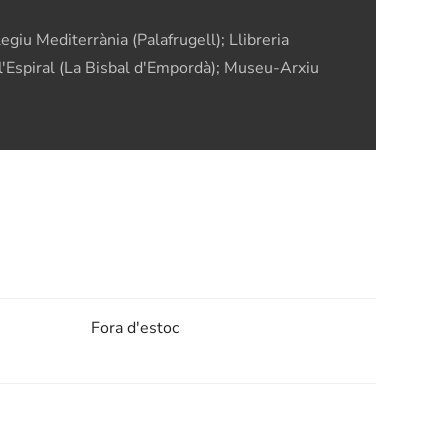
egiu Mediterrània (Palafrugell); Llibreria
ia l'Espiral (La Bisbal d'Empordà); Museu-Arxiu
Fora d'estoc