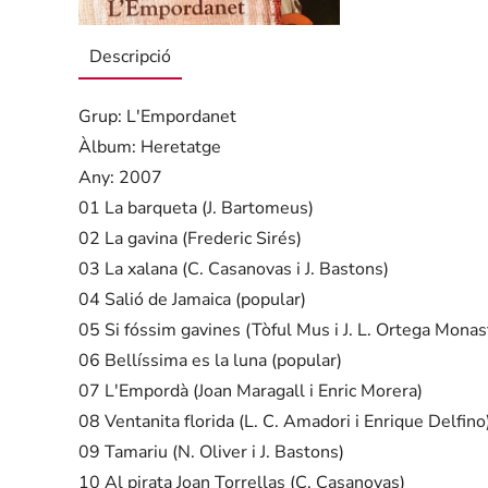
Descripció
Grup: L'Empordanet
Àlbum: Heretatge
Any: 2007
01 La barqueta (J. Bartomeus)
02 La gavina (Frederic Sirés)
03 La xalana (C. Casanovas i J. Bastons)
04 Salió de Jamaica (popular)
05 Si fóssim gavines (Tòful Mus i J. L. Ortega Monas
06 Bellíssima es la luna (popular)
07 L'Empordà (Joan Maragall i Enric Morera)
08 Ventanita florida (L. C. Amadori i Enrique Delfino
09 Tamariu (N. Oliver i J. Bastons)
10 Al pirata Joan Torrellas (C. Casanovas)