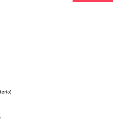
terio)
)