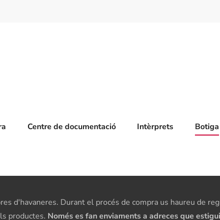
ra
Centre de documentació
Intèrprets
Botiga
res d'havaneres. Durant el procés de compra us haureu de regis
els productes.
Només es fan enviaments a adreces que estiguin 