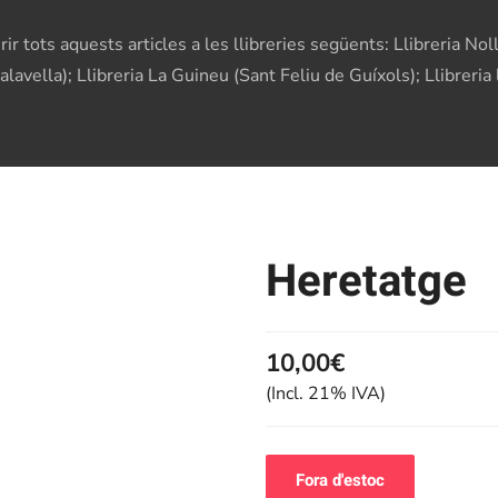
r tots aquests articles a les llibreries següents: Llibreria Noll
 Malavella); Llibreria La Guineu (Sant Feliu de Guíxols); Llibrer
Heretatge
10,00€
(Incl. 21% IVA)