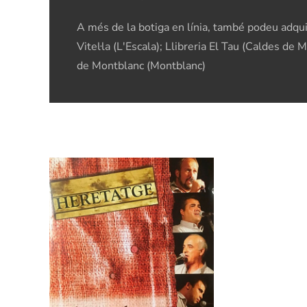
A més de la botiga en línia, també podeu adquiri
Vitel·la (L'Escala); Llibreria El Tau (Caldes de
de Montblanc (Montblanc)