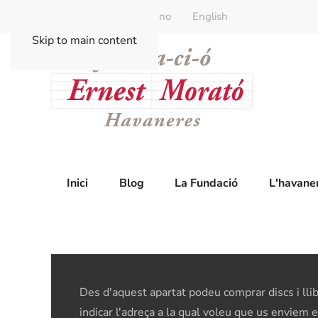
Català
Castellano
English
Skip to main content
Inici
Blog
La Fundació
L'havane
Des d'aquest apartat podeu comprar discs i llib
indicar l'adreça a la qual voleu que us enviem 