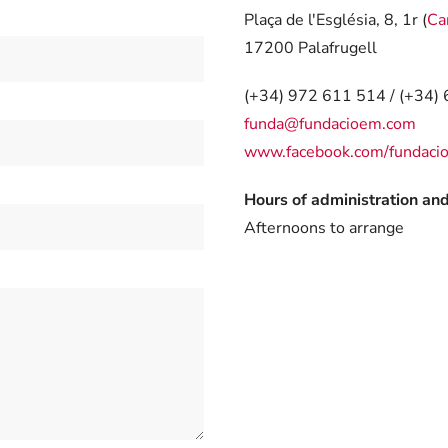
Plaça de l'Església, 8, 1r (
Ca
17200 Palafrugell
(+34) 972 611 514 / (+34)
funda@fundacioem.com
www.facebook.com/fundaci
Hours of administration and 
Afternoons to arrange