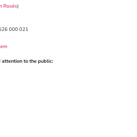
n Rosés
)
 626 000 021
oem
attention to the public: